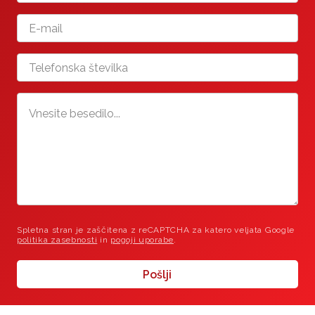
Spletna stran je zaščitena z reCAPTCHA za katero veljata Google
politika zasebnosti
in
pogoji uporabe
.
Pošlji