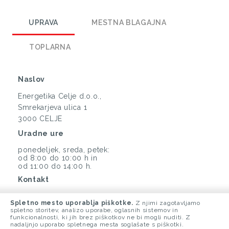
UPRAVA
MESTNA BLAGAJNA
TOPLARNA
Naslov
Energetika Celje d.o.o.,
Smrekarjeva ulica 1
3000 CELJE
Uradne ure
ponedeljek, sreda, petek:
od 8:00 do 10:00 h in
od 11:00 do 14:00 h.
Kontakt
(03) 425 33 00
Spletno mesto uporablja piškotke.
Z njimi zagotavljamo
info@energetika-ce.si
spletno storitev, analizo uporabe, oglasnih sistemov in
funkcionalnosti, ki jih brez piškotkov ne bi mogli nuditi. Z
nadaljnjo uporabo spletnega mesta soglašate s piškotki.