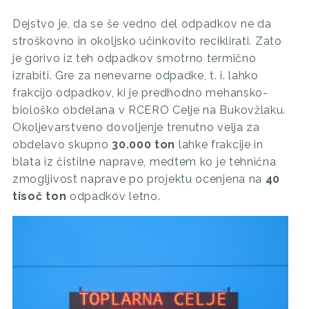
Dejstvo je, da se še vedno del odpadkov ne da
stroškovno in okoljsko učinkovito reciklirati. Zato
je gorivo iz teh odpadkov smotrno termično
izrabiti. Gre za nenevarne odpadke, t. i. lahko
frakcijo odpadkov, ki je predhodno mehansko-
biološko obdelana v RCERO Celje na Bukovžlaku.
Okoljevarstveno dovoljenje trenutno velja za
obdelavo skupno
30.000 ton
lahke frakcije in
blata iz čistilne naprave, medtem ko je tehnična
zmogljivost naprave po projektu ocenjena na
40
tisoč ton
odpadkov letno.