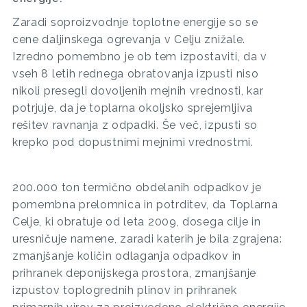
Zaradi soproizvodnje toplotne energije so se
cene daljinskega ogrevanja v Celju znižale.
Izredno pomembno je ob tem izpostaviti, da v
vseh 8 letih rednega obratovanja izpusti niso
nikoli presegli dovoljenih mejnih vrednosti, kar
potrjuje, da je toplarna okoljsko sprejemljiva
rešitev ravnanja z odpadki. Še več, izpusti so
krepko pod dopustnimi mejnimi vrednostmi.
200.000 ton termično obdelanih odpadkov je
pomembna prelomnica in potrditev, da Toplarna
Celje, ki obratuje od leta 2009, dosega cilje in
uresničuje namene, zaradi katerih je bila zgrajena:
zmanjšanje količin odlaganja odpadkov in
prihranek deponijskega prostora, zmanjšanje
izpustov toplogrednih plinov in prihranek