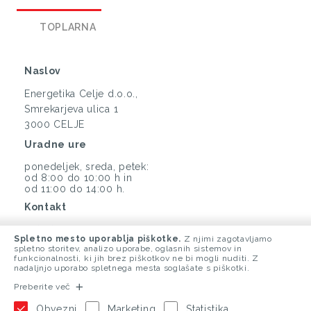
TOPLARNA
Naslov
Energetika Celje d.o.o.,
Smrekarjeva ulica 1
3000 CELJE
Uradne ure
ponedeljek, sreda, petek:
od 8:00 do 10:00 h in
od 11:00 do 14:00 h.
Kontakt
(03) 425 33 00
Spletno mesto uporablja piškotke.
Z njimi zagotavljamo
info@energetika-ce.si
spletno storitev, analizo uporabe, oglasnih sistemov in
funkcionalnosti, ki jih brez piškotkov ne bi mogli nuditi. Z
nadaljnjo uporabo spletnega mesta soglašate s piškotki.
Preberite več
Obvezni
Marketing
Statistika