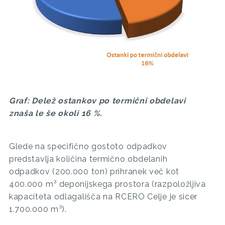
Graf: Delež ostankov po termični obdelavi
znaša le še okoli 16 %.
Glede na specifično gostoto odpadkov
predstavlja količina termično obdelanih
odpadkov (200.000 ton) prihranek več kot
400.000 m³ deponijskega prostora (razpoložljiva
kapaciteta odlagališča na RCERO Celje je sicer
1.700.000 m³).