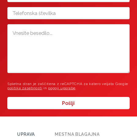
Spletna stran je zaščitena z reCAPTCHA za katero veljata Google
politika zasebnosti
in
pogoji uporabe
.
Pošlji
UPRAVA
MESTNA BLAGAJNA