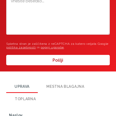
Spletna stran je zaščitena z reCAPTCHA za katero veljata Google
politika zasebnosti
in
pogoji uporabe
.
Pošlji
UPRAVA
MESTNA BLAGAJNA
TOPLARNA
Naslov