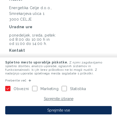
Energetika Celje d.o.o.,
Smrekarjeva ulica 1
3000 CELJE
Uradne ure
ponedeljek, sreda, petek:
od 8:00 do 10:00 h in
od 11:00 do 14:00 h.
Kontakt
(03) 425 33 00
Spletno mesto uporablja piškotke.
Z njimi zagotavljamo
info@energetika-ce.si
spletno storitev, analizo uporabe, oglasnih sistemov in
funkcionalnosti, ki jih brez piškotkov ne bi mogli nuditi. Z
nadaljnjo uporabo spletnega mesta soglašate s piškotki.
Preberite več
Obvezni
Marketing
Statistika
Sprejmite izbrane
Sprejmite vse
2020 ENERGETIKA CELJE d.o.o. |
Politika zasebnosti
|
Izdelava