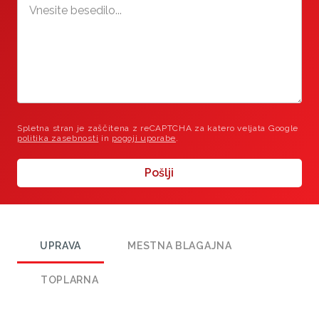
Spletna stran je zaščitena z reCAPTCHA za katero veljata Google
politika zasebnosti
in
pogoji uporabe
.
Pošlji
UPRAVA
MESTNA BLAGAJNA
TOPLARNA