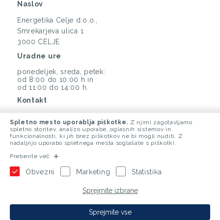
Naslov
Energetika Celje d.o.o.,
Smrekarjeva ulica 1
3000 CELJE
Uradne ure
ponedeljek, sreda, petek:
od 8:00 do 10:00 h in
od 11:00 do 14:00 h.
Kontakt
(03) 425 33 00
Spletno mesto uporablja piškotke.
Z njimi zagotavljamo
info@energetika-ce.si
spletno storitev, analizo uporabe, oglasnih sistemov in
funkcionalnosti, ki jih brez piškotkov ne bi mogli nuditi. Z
nadaljnjo uporabo spletnega mesta soglašate s piškotki.
Preberite več
Obvezni
Marketing
Statistika
Sprejmite izbrane
Sprejmite vse