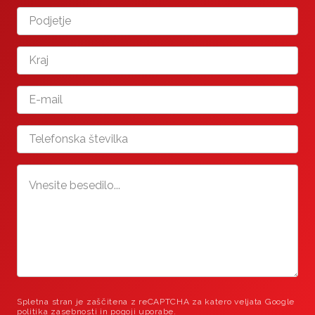
Spletna stran je zaščitena z reCAPTCHA za katero veljata Google
politika zasebnosti
in
pogoji uporabe
.