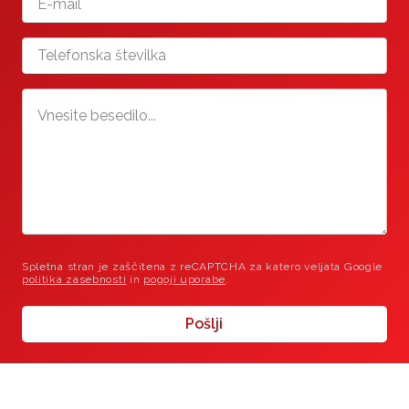
Spletna stran je zaščitena z reCAPTCHA za katero veljata Google
politika zasebnosti
in
pogoji uporabe
.
Pošlji