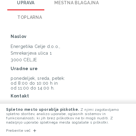
UPRAVA
MESTNA BLAGAJNA
TOPLARNA
Naslov
Energetika Celje d.o.o.,
Smrekarjeva ulica 1
3000 CELJE
Uradne ure
ponedeljek, sreda, petek:
od 8:00 do 10:00 h in
od 11:00 do 14:00 h.
Kontakt
(03) 425 33 00
Spletno mesto uporablja piškotke.
Z njimi zagotavljamo
info@energetika-ce.si
spletno storitev, analizo uporabe, oglasnih sistemov in
funkcionalnosti, ki jih brez piškotkov ne bi mogli nuditi. Z
nadaljnjo uporabo spletnega mesta soglašate s piškotki.
Preberite več